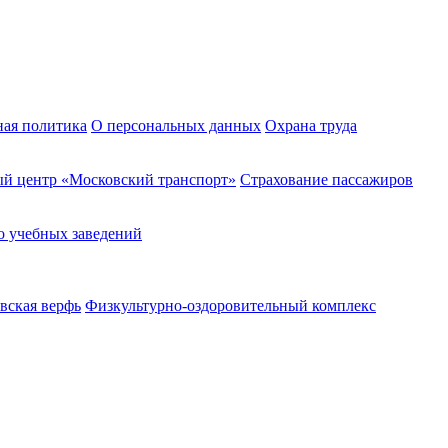
ная политика
О персональных данных
Охрана труда
й центр «Московский транспорт»
Страхование пассажиров
о учебных заведений
вская верфь
Физкультурно-оздоровительный комплекс