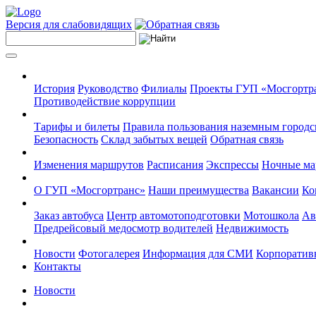
Версия для слабовидящих
История
Руководство
Филиалы
Проекты ГУП «Мосгортр
Противодействие коррупции
Тарифы и билеты
Правила пользования наземным городс
Безопасность
Склад забытых вещей
Обратная связь
Изменения маршрутов
Расписания
Экспрессы
Ночные м
О ГУП «Мосгортранс»
Наши преимущества
Вакансии
Ко
Заказ автобуса
Центр автомотоподготовки
Мотошкола
Ав
Предрейсовый медосмотр водителей
Недвижимость
Новости
Фотогалерея
Информация для СМИ
Корпоративн
Контакты
Новости