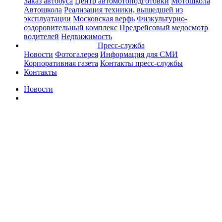
Заказ автобуса
Центр автомотоподготовки
Мотошкола
Автошкола
Реализация техники, вышедшей из
эксплуатации
Московская верфь
Физкультурно-
оздоровительный комплекс
Предрейсовый медосмотр
водителей
Недвижимость
Пресс-служба
Новости
Фотогалерея
Информация для СМИ
Корпоративная газета
Контакты пресс-службы
Контакты
Новости