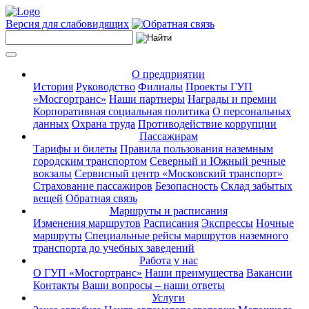
Версия для слабовидящих
О предприятии
История
Руководство
Филиалы
Проекты ГУП
«Мосгортранс»
Наши партнеры
Награды и премии
Корпоративная социальная политика
О персональных
данных
Охрана труда
Противодействие коррупции
Пассажирам
Тарифы и билеты
Правила пользования наземным
городским транспортом
Северный и Южный речные
вокзалы
Сервисный центр «Московский транспорт»
Страхование пассажиров
Безопасность
Склад забытых
вещей
Обратная связь
Маршруты и расписания
Изменения маршрутов
Расписания
Экспрессы
Ночные
маршруты
Специальные рейсы маршрутов наземного
транспорта до учебных заведений
Работа у нас
О ГУП «Мосгортранс»
Наши преимущества
Вакансии
Контакты
Ваши вопросы – наши ответы
Услуги