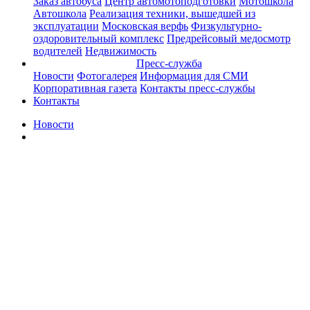
Заказ автобуса
Центр автомотоподготовки
Мотошкола
Автошкола
Реализация техники, вышедшей из
эксплуатации
Московская верфь
Физкультурно-
оздоровительный комплекс
Предрейсовый медосмотр
водителей
Недвижимость
Пресс-служба
Новости
Фотогалерея
Информация для СМИ
Корпоративная газета
Контакты пресс-службы
Контакты
Новости