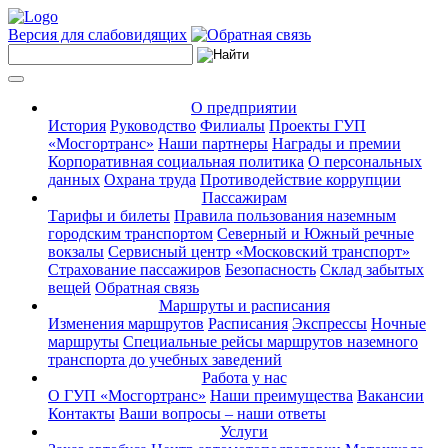
Версия для слабовидящих
О предприятии
История
Руководство
Филиалы
Проекты ГУП
«Мосгортранс»
Наши партнеры
Награды и премии
Корпоративная социальная политика
О персональных
данных
Охрана труда
Противодействие коррупции
Пассажирам
Тарифы и билеты
Правила пользования наземным
городским транспортом
Северный и Южный речные
вокзалы
Сервисный центр «Московский транспорт»
Страхование пассажиров
Безопасность
Склад забытых
вещей
Обратная связь
Маршруты и расписания
Изменения маршрутов
Расписания
Экспрессы
Ночные
маршруты
Специальные рейсы маршрутов наземного
транспорта до учебных заведений
Работа у нас
О ГУП «Мосгортранс»
Наши преимущества
Вакансии
Контакты
Ваши вопросы – наши ответы
Услуги