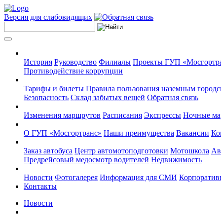
Версия для слабовидящих
История
Руководство
Филиалы
Проекты ГУП «Мосгортр
Противодействие коррупции
Тарифы и билеты
Правила пользования наземным городс
Безопасность
Склад забытых вещей
Обратная связь
Изменения маршрутов
Расписания
Экспрессы
Ночные м
О ГУП «Мосгортранс»
Наши преимущества
Вакансии
Ко
Заказ автобуса
Центр автомотоподготовки
Мотошкола
Ав
Предрейсовый медосмотр водителей
Недвижимость
Новости
Фотогалерея
Информация для СМИ
Корпоративн
Контакты
Новости