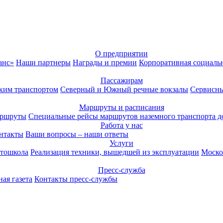
О предприятии
анс»
Наши партнеры
Награды и премии
Корпоративная социаль
Пассажирам
ким транспортом
Северный и Южный речные вокзалы
Сервисны
Маршруты и расписания
аршруты
Специальные рейсы маршрутов наземного транспорта д
Работа у нас
нтакты
Ваши вопросы – наши ответы
Услуги
тошкола
Реализация техники, вышедшей из эксплуатации
Моско
Пресс-служба
ая газета
Контакты пресс-службы