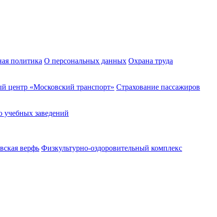
ная политика
О персональных данных
Охрана труда
й центр «Московский транспорт»
Страхование пассажиров
о учебных заведений
вская верфь
Физкультурно-оздоровительный комплекс