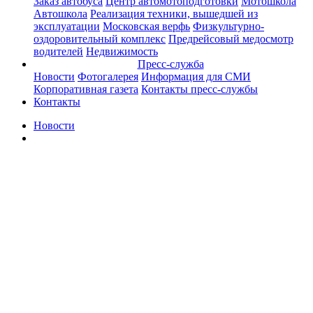
Заказ автобуса
Центр автомотоподготовки
Мотошкола
Автошкола
Реализация техники, вышедшей из
эксплуатации
Московская верфь
Физкультурно-
оздоровительный комплекс
Предрейсовый медосмотр
водителей
Недвижимость
Пресс-служба
Новости
Фотогалерея
Информация для СМИ
Корпоративная газета
Контакты пресс-службы
Контакты
Новости