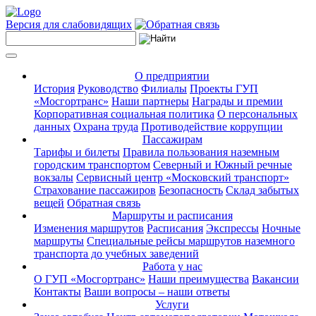
Версия для слабовидящих
О предприятии
История
Руководство
Филиалы
Проекты ГУП
«Мосгортранс»
Наши партнеры
Награды и премии
Корпоративная социальная политика
О персональных
данных
Охрана труда
Противодействие коррупции
Пассажирам
Тарифы и билеты
Правила пользования наземным
городским транспортом
Северный и Южный речные
вокзалы
Сервисный центр «Московский транспорт»
Страхование пассажиров
Безопасность
Склад забытых
вещей
Обратная связь
Маршруты и расписания
Изменения маршрутов
Расписания
Экспрессы
Ночные
маршруты
Специальные рейсы маршрутов наземного
транспорта до учебных заведений
Работа у нас
О ГУП «Мосгортранс»
Наши преимущества
Вакансии
Контакты
Ваши вопросы – наши ответы
Услуги