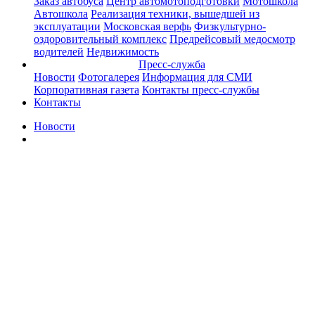
Заказ автобуса
Центр автомотоподготовки
Мотошкола
Автошкола
Реализация техники, вышедшей из
эксплуатации
Московская верфь
Физкультурно-
оздоровительный комплекс
Предрейсовый медосмотр
водителей
Недвижимость
Пресс-служба
Новости
Фотогалерея
Информация для СМИ
Корпоративная газета
Контакты пресс-службы
Контакты
Новости