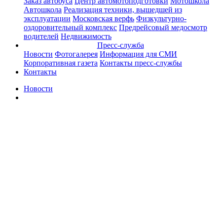
Заказ автобуса
Центр автомотоподготовки
Мотошкола
Автошкола
Реализация техники, вышедшей из
эксплуатации
Московская верфь
Физкультурно-
оздоровительный комплекс
Предрейсовый медосмотр
водителей
Недвижимость
Пресс-служба
Новости
Фотогалерея
Информация для СМИ
Корпоративная газета
Контакты пресс-службы
Контакты
Новости