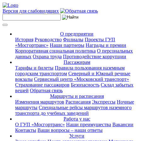
Версия для слабовидящих
О предприятии
История
Руководство
Филиалы
Проекты ГУП
«Мосгортранс»
Наши партнеры
Награды и премии
Корпоративная социальная политика
О персональных
данных
Охрана труда
Противодействие коррупции
Пассажирам
Тарифы и билеты
Правила пользования наземным
городским транспортом
Северный и Южный речные
вокзалы
Сервисный центр «Московский транспорт»
Страхование пассажиров
Безопасность
Склад забытых
вещей
Обратная связь
Маршруты и расписания
Изменения маршрутов
Расписания
Экспрессы
Ночные
маршруты
Специальные рейсы маршрутов наземного
транспорта до учебных заведений
Работа у нас
О ГУП «Мосгортранс»
Наши преимущества
Вакансии
Контакты
Ваши вопросы – наши ответы
Услуги