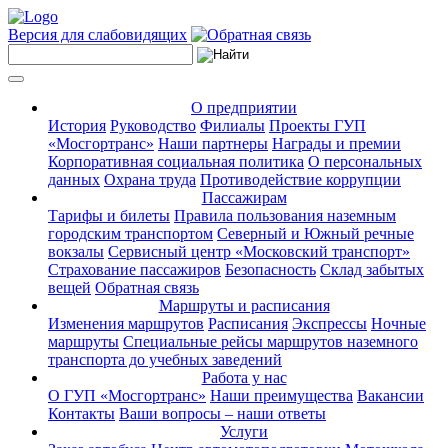
Версия для слабовидящих
О предприятии
История
Руководство
Филиалы
Проекты ГУП
«Мосгортранс»
Наши партнеры
Награды и премии
Корпоративная социальная политика
О персональных
данных
Охрана труда
Противодействие коррупции
Пассажирам
Тарифы и билеты
Правила пользования наземным
городским транспортом
Северный и Южный речные
вокзалы
Сервисный центр «Московский транспорт»
Страхование пассажиров
Безопасность
Склад забытых
вещей
Обратная связь
Маршруты и расписания
Изменения маршрутов
Расписания
Экспрессы
Ночные
маршруты
Специальные рейсы маршрутов наземного
транспорта до учебных заведений
Работа у нас
О ГУП «Мосгортранс»
Наши преимущества
Вакансии
Контакты
Ваши вопросы – наши ответы
Услуги