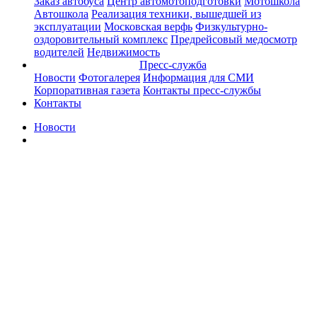
Заказ автобуса
Центр автомотоподготовки
Мотошкола
Автошкола
Реализация техники, вышедшей из
эксплуатации
Московская верфь
Физкультурно-
оздоровительный комплекс
Предрейсовый медосмотр
водителей
Недвижимость
Пресс-служба
Новости
Фотогалерея
Информация для СМИ
Корпоративная газета
Контакты пресс-службы
Контакты
Новости