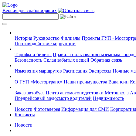
Версия для слабовидящих
История
Руководство
Филиалы
Проекты ГУП «Мосгортр
Противодействие коррупции
Тарифы и билеты
Правила пользования наземным городс
Безопасность
Склад забытых вещей
Обратная связь
Изменения маршрутов
Расписания
Экспрессы
Ночные м
О ГУП «Мосгортранс»
Наши преимущества
Вакансии
Ко
Заказ автобуса
Центр автомотоподготовки
Мотошкола
Ав
Предрейсовый медосмотр водителей
Недвижимость
Новости
Фотогалерея
Информация для СМИ
Корпоративн
Контакты
Новости