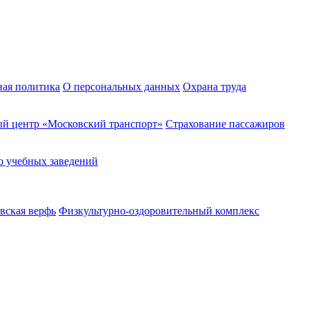
ная политика
О персональных данных
Охрана труда
й центр «Московский транспорт»
Страхование пассажиров
о учебных заведений
вская верфь
Физкультурно-оздоровительный комплекс