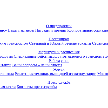
О предприятии
анс»
Наши партнеры
Награды и премии
Корпоративная социаль
Пассажирам
ким транспортом
Северный и Южный речные вокзалы
Сервисны
Маршруты и расписания
аршруты
Специальные рейсы маршрутов наземного транспорта д
Работа у нас
нтакты
Ваши вопросы – наши ответы
Услуги
тошкола
Реализация техники, вышедшей из эксплуатации
Моско
Пресс-служба
ая газета
Контакты пресс-службы