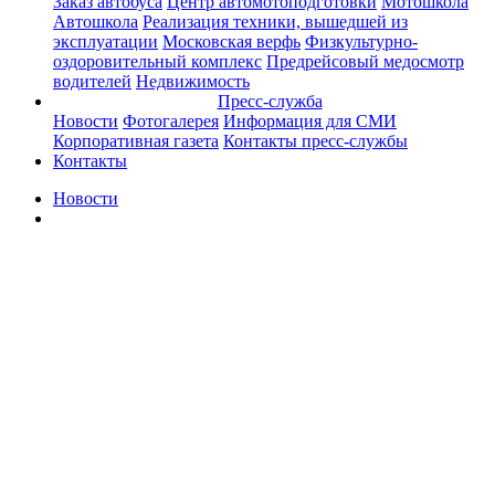
Заказ автобуса
Центр автомотоподготовки
Мотошкола
Автошкола
Реализация техники, вышедшей из
эксплуатации
Московская верфь
Физкультурно-
оздоровительный комплекс
Предрейсовый медосмотр
водителей
Недвижимость
Пресс-служба
Новости
Фотогалерея
Информация для СМИ
Корпоративная газета
Контакты пресс-службы
Контакты
Новости