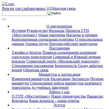
Версия для слабовидящих
О предприятии
История
Руководство
Филиалы
Проекты ГУП
«Мосгортранс»
Наши партнеры
Награды и премии
Корпоративная социальная политика
О персональных
данных
Охрана труда
Противодействие коррупции
Пассажирам
Тарифы и билеты
Правила пользования наземным
городским транспортом
Северный и Южный речные
вокзалы
Сервисный центр «Московский транспорт»
Страхование пассажиров
Безопасность
Склад забытых
вещей
Обратная связь
Маршруты и расписания
Изменения маршрутов
Расписания
Экспрессы
Ночные
маршруты
Специальные рейсы маршрутов наземного
транспорта до учебных заведений
Работа у нас
О ГУП «Мосгортранс»
Наши преимущества
Вакансии
Контакты
Ваши вопросы – наши ответы
Услуги