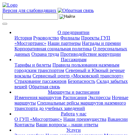
Версия для слабовидящих
О предприятии
История
Руководство
Филиалы
Проекты ГУП
«Мосгортранс»
Наши партнеры
Награды и премии
Корпоративная социальная политика
О персональных
данных
Охрана труда
Противодействие коррупции
Пассажирам
Тарифы и билеты
Правила пользования наземным
городским транспортом
Северный и Южный речные
вокзалы
Сервисный центр «Московский транспорт»
Страхование пассажиров
Безопасность
Склад забытых
вещей
Обратная связь
Маршруты и расписания
Изменения маршрутов
Расписания
Экспрессы
Ночные
маршруты
Специальные рейсы маршрутов наземного
транспорта до учебных заведений
Работа у нас
О ГУП «Мосгортранс»
Наши преимущества
Вакансии
Контакты
Ваши вопросы – наши ответы
Услуги