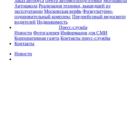
Заказ автобуса
Центр автомотоподготовки
Мотошкола
Автошкола
Реализация техники, вышедшей из
эксплуатации
Московская верфь
Физкультурно-
оздоровительный комплекс
Предрейсовый медосмотр
водителей
Недвижимость
Пресс-служба
Новости
Фотогалерея
Информация для СМИ
Корпоративная газета
Контакты пресс-службы
Контакты
Новости