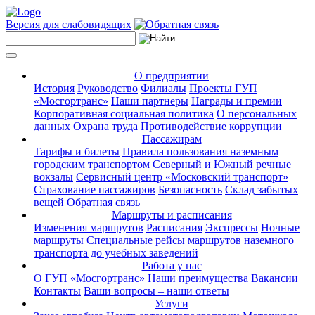
Версия для слабовидящих
О предприятии
История
Руководство
Филиалы
Проекты ГУП
«Мосгортранс»
Наши партнеры
Награды и премии
Корпоративная социальная политика
О персональных
данных
Охрана труда
Противодействие коррупции
Пассажирам
Тарифы и билеты
Правила пользования наземным
городским транспортом
Северный и Южный речные
вокзалы
Сервисный центр «Московский транспорт»
Страхование пассажиров
Безопасность
Склад забытых
вещей
Обратная связь
Маршруты и расписания
Изменения маршрутов
Расписания
Экспрессы
Ночные
маршруты
Специальные рейсы маршрутов наземного
транспорта до учебных заведений
Работа у нас
О ГУП «Мосгортранс»
Наши преимущества
Вакансии
Контакты
Ваши вопросы – наши ответы
Услуги