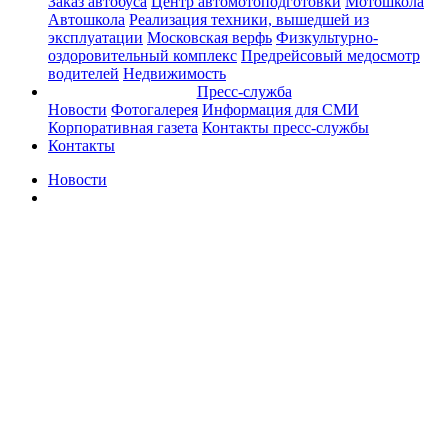
Заказ автобуса
Центр автомотоподготовки
Мотошкола
Автошкола
Реализация техники, вышедшей из
эксплуатации
Московская верфь
Физкультурно-
оздоровительный комплекс
Предрейсовый медосмотр
водителей
Недвижимость
Пресс-служба
Новости
Фотогалерея
Информация для СМИ
Корпоративная газета
Контакты пресс-службы
Контакты
Новости