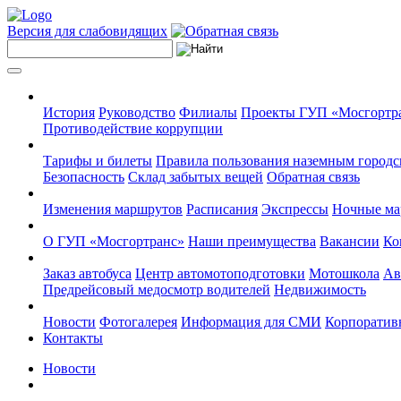
Версия для слабовидящих
История
Руководство
Филиалы
Проекты ГУП «Мосгортр
Противодействие коррупции
Тарифы и билеты
Правила пользования наземным городс
Безопасность
Склад забытых вещей
Обратная связь
Изменения маршрутов
Расписания
Экспрессы
Ночные м
О ГУП «Мосгортранс»
Наши преимущества
Вакансии
Ко
Заказ автобуса
Центр автомотоподготовки
Мотошкола
Ав
Предрейсовый медосмотр водителей
Недвижимость
Новости
Фотогалерея
Информация для СМИ
Корпоративн
Контакты
Новости