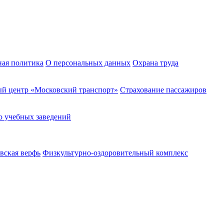
ная политика
О персональных данных
Охрана труда
й центр «Московский транспорт»
Страхование пассажиров
о учебных заведений
вская верфь
Физкультурно-оздоровительный комплекс