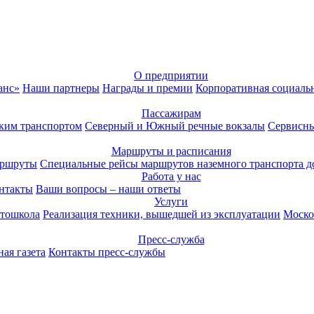
О предприятии
анс»
Наши партнеры
Награды и премии
Корпоративная социаль
Пассажирам
ким транспортом
Северный и Южный речные вокзалы
Сервисны
Маршруты и расписания
аршруты
Специальные рейсы маршрутов наземного транспорта д
Работа у нас
нтакты
Ваши вопросы – наши ответы
Услуги
тошкола
Реализация техники, вышедшей из эксплуатации
Моско
Пресс-служба
ая газета
Контакты пресс-службы