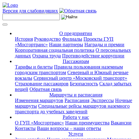
Версия для слабовидящих
О предприятии
История
Руководство
Филиалы
Проекты ГУП
«Мосгортранс»
Наши партнеры
Награды и премии
Корпоративная социальная политика
О персональных
данных
Охрана труда
Противодействие коррупции
Пассажирам
Тарифы и билеты
Правила пользования наземным
городским транспортом
Северный и Южный речные
вокзалы
Сервисный центр «Московский транспорт»
Страхование пассажиров
Безопасность
Склад забытых
вещей
Обратная связь
Маршруты и расписания
Изменения маршрутов
Расписания
Экспрессы
Ночные
маршруты
Специальные рейсы маршрутов наземного
транспорта до учебных заведений
Работа у нас
О ГУП «Мосгортранс»
Наши преимущества
Вакансии
Контакты
Ваши вопросы – наши ответы
Услуги