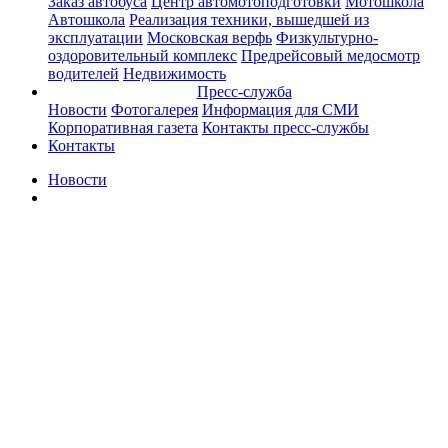
Заказ автобуса
Центр автомотоподготовки
Мотошкола
Автошкола
Реализация техники, вышедшей из
эксплуатации
Московская верфь
Физкультурно-
оздоровительный комплекс
Предрейсовый медосмотр
водителей
Недвижимость
Пресс-служба
Новости
Фотогалерея
Информация для СМИ
Корпоративная газета
Контакты пресс-службы
Контакты
Новости