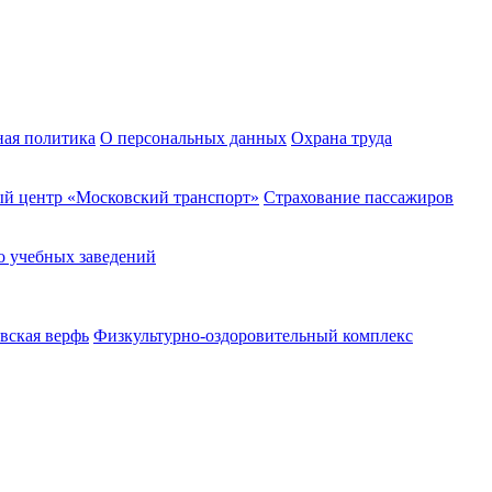
ная политика
О персональных данных
Охрана труда
й центр «Московский транспорт»
Страхование пассажиров
о учебных заведений
вская верфь
Физкультурно-оздоровительный комплекс