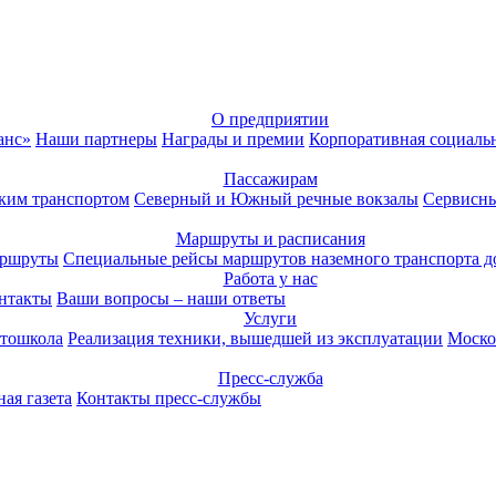
О предприятии
анс»
Наши партнеры
Награды и премии
Корпоративная социаль
Пассажирам
ким транспортом
Северный и Южный речные вокзалы
Сервисны
Маршруты и расписания
аршруты
Специальные рейсы маршрутов наземного транспорта д
Работа у нас
нтакты
Ваши вопросы – наши ответы
Услуги
тошкола
Реализация техники, вышедшей из эксплуатации
Моско
Пресс-служба
ая газета
Контакты пресс-службы