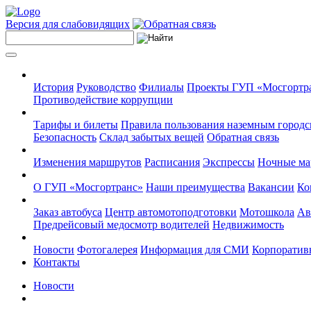
Версия для слабовидящих
История
Руководство
Филиалы
Проекты ГУП «Мосгортр
Противодействие коррупции
Тарифы и билеты
Правила пользования наземным городс
Безопасность
Склад забытых вещей
Обратная связь
Изменения маршрутов
Расписания
Экспрессы
Ночные м
О ГУП «Мосгортранс»
Наши преимущества
Вакансии
Ко
Заказ автобуса
Центр автомотоподготовки
Мотошкола
Ав
Предрейсовый медосмотр водителей
Недвижимость
Новости
Фотогалерея
Информация для СМИ
Корпоративн
Контакты
Новости