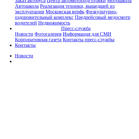
Заказ автобуса
Центр автомотоподготовки
Мотошкола
Автошкола
Реализация техники, вышедшей из
эксплуатации
Московская верфь
Физкультурно-
оздоровительный комплекс
Предрейсовый медосмотр
водителей
Недвижимость
Пресс-служба
Новости
Фотогалерея
Информация для СМИ
Корпоративная газета
Контакты пресс-службы
Контакты
Новости