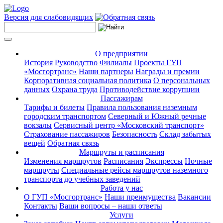
Версия для слабовидящих
О предприятии
История
Руководство
Филиалы
Проекты ГУП
«Мосгортранс»
Наши партнеры
Награды и премии
Корпоративная социальная политика
О персональных
данных
Охрана труда
Противодействие коррупции
Пассажирам
Тарифы и билеты
Правила пользования наземным
городским транспортом
Северный и Южный речные
вокзалы
Сервисный центр «Московский транспорт»
Страхование пассажиров
Безопасность
Склад забытых
вещей
Обратная связь
Маршруты и расписания
Изменения маршрутов
Расписания
Экспрессы
Ночные
маршруты
Специальные рейсы маршрутов наземного
транспорта до учебных заведений
Работа у нас
О ГУП «Мосгортранс»
Наши преимущества
Вакансии
Контакты
Ваши вопросы – наши ответы
Услуги