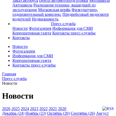
Заказ автобуса
Центр автомотоподготовки
Мотошкола
Автошкола
Реализация техники, вышедшей из
эксплуатации
Московская верфь
Физкультурно-
оздоровительный комплекс
Предрейсовый медосмотр
водителей
Недвижимость
Пресс-служба
Новости
Фотогалерея
Информация для СМИ
Корпоративная газета
Контакты пресс-службы
Контакты
Новости
Фотогалерея
Информация для СМИ
Корпоративная газета
Контакты пресс-службы
Главная
Пресс-служба
Новости
Новости
2026
2025
2024
2023
2022
2021
2020
Декабрь (24)
Ноябрь (23)
Октябрь (20)
Сентябрь (26)
Август