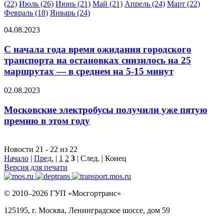
(22)
Июль (26)
Июнь (21)
Май (21)
Апрель (24)
Март (22)
Февраль (18)
Январь (24)
04.08.2023
С начала года время ожидания городского
транспорта на остановках снизилось на 25
маршрутах — в среднем на 5-15 минут
02.08.2023
Московские электробусы получили уже пятую
премию в этом году
Новости 21 - 22 из 22
Начало
|
Пред.
|
1
2
3
| След. | Конец
Версия для печати
© 2010–2026 ГУП «Мосгортранс»
125195, г. Москва, Ленинградское шоссе, дом 59