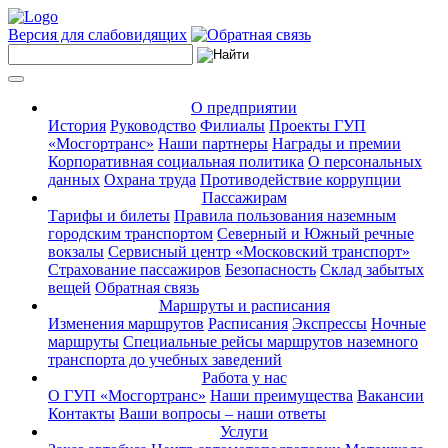
Версия для слабовидящих
О предприятии
История
Руководство
Филиалы
Проекты ГУП
«Мосгортранс»
Наши партнеры
Награды и премии
Корпоративная социальная политика
О персональных
данных
Охрана труда
Противодействие коррупции
Пассажирам
Тарифы и билеты
Правила пользования наземным
городским транспортом
Северный и Южный речные
вокзалы
Сервисный центр «Московский транспорт»
Страхование пассажиров
Безопасность
Склад забытых
вещей
Обратная связь
Маршруты и расписания
Изменения маршрутов
Расписания
Экспрессы
Ночные
маршруты
Специальные рейсы маршрутов наземного
транспорта до учебных заведений
Работа у нас
О ГУП «Мосгортранс»
Наши преимущества
Вакансии
Контакты
Ваши вопросы – наши ответы
Услуги