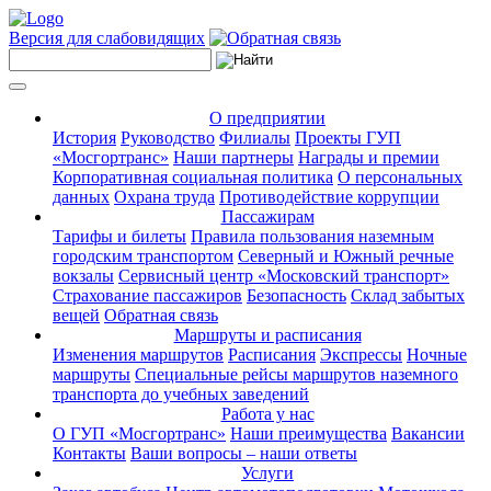
Версия для слабовидящих
О предприятии
История
Руководство
Филиалы
Проекты ГУП
«Мосгортранс»
Наши партнеры
Награды и премии
Корпоративная социальная политика
О персональных
данных
Охрана труда
Противодействие коррупции
Пассажирам
Тарифы и билеты
Правила пользования наземным
городским транспортом
Северный и Южный речные
вокзалы
Сервисный центр «Московский транспорт»
Страхование пассажиров
Безопасность
Склад забытых
вещей
Обратная связь
Маршруты и расписания
Изменения маршрутов
Расписания
Экспрессы
Ночные
маршруты
Специальные рейсы маршрутов наземного
транспорта до учебных заведений
Работа у нас
О ГУП «Мосгортранс»
Наши преимущества
Вакансии
Контакты
Ваши вопросы – наши ответы
Услуги