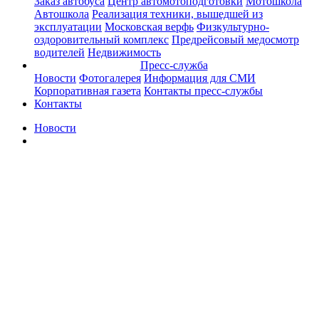
Заказ автобуса
Центр автомотоподготовки
Мотошкола
Автошкола
Реализация техники, вышедшей из
эксплуатации
Московская верфь
Физкультурно-
оздоровительный комплекс
Предрейсовый медосмотр
водителей
Недвижимость
Пресс-служба
Новости
Фотогалерея
Информация для СМИ
Корпоративная газета
Контакты пресс-службы
Контакты
Новости