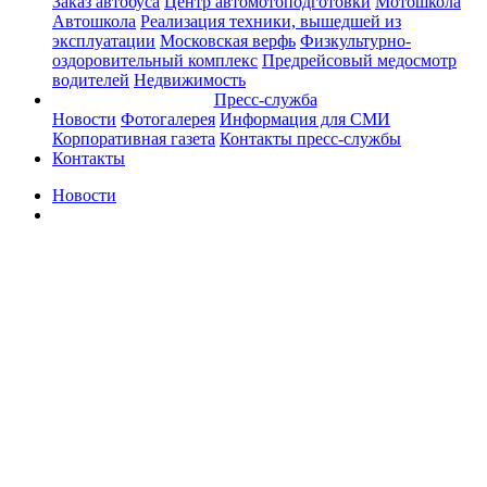
Заказ автобуса
Центр автомотоподготовки
Мотошкола
Автошкола
Реализация техники, вышедшей из
эксплуатации
Московская верфь
Физкультурно-
оздоровительный комплекс
Предрейсовый медосмотр
водителей
Недвижимость
Пресс-служба
Новости
Фотогалерея
Информация для СМИ
Корпоративная газета
Контакты пресс-службы
Контакты
Новости