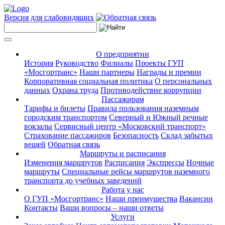
Версия для слабовидящих
О предприятии
История
Руководство
Филиалы
Проекты ГУП
«Мосгортранс»
Наши партнеры
Награды и премии
Корпоративная социальная политика
О персональных
данных
Охрана труда
Противодействие коррупции
Пассажирам
Тарифы и билеты
Правила пользования наземным
городским транспортом
Северный и Южный речные
вокзалы
Сервисный центр «Московский транспорт»
Страхование пассажиров
Безопасность
Склад забытых
вещей
Обратная связь
Маршруты и расписания
Изменения маршрутов
Расписания
Экспрессы
Ночные
маршруты
Специальные рейсы маршрутов наземного
транспорта до учебных заведений
Работа у нас
О ГУП «Мосгортранс»
Наши преимущества
Вакансии
Контакты
Ваши вопросы – наши ответы
Услуги