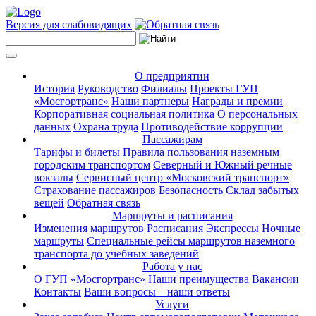
Версия для слабовидящих
О предприятии
История
Руководство
Филиалы
Проекты ГУП
«Мосгортранс»
Наши партнеры
Награды и премии
Корпоративная социальная политика
О персональных
данных
Охрана труда
Противодействие коррупции
Пассажирам
Тарифы и билеты
Правила пользования наземным
городским транспортом
Северный и Южный речные
вокзалы
Сервисный центр «Московский транспорт»
Страхование пассажиров
Безопасность
Склад забытых
вещей
Обратная связь
Маршруты и расписания
Изменения маршрутов
Расписания
Экспрессы
Ночные
маршруты
Специальные рейсы маршрутов наземного
транспорта до учебных заведений
Работа у нас
О ГУП «Мосгортранс»
Наши преимущества
Вакансии
Контакты
Ваши вопросы – наши ответы
Услуги