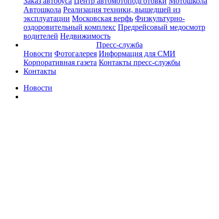
Заказ автобуса
Центр автомотоподготовки
Мотошкола
Автошкола
Реализация техники, вышедшей из
эксплуатации
Московская верфь
Физкультурно-
оздоровительный комплекс
Предрейсовый медосмотр
водителей
Недвижимость
Пресс-служба
Новости
Фотогалерея
Информация для СМИ
Корпоративная газета
Контакты пресс-службы
Контакты
Новости