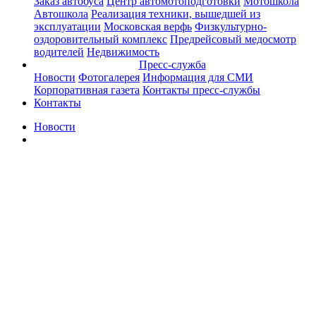
Заказ автобуса
Центр автомотоподготовки
Мотошкола
Автошкола
Реализация техники, вышедшей из
эксплуатации
Московская верфь
Физкультурно-
оздоровительный комплекс
Предрейсовый медосмотр
водителей
Недвижимость
Пресс-служба
Новости
Фотогалерея
Информация для СМИ
Корпоративная газета
Контакты пресс-службы
Контакты
Новости