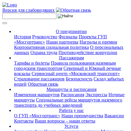
Версия для слабовидящих
О предприятии
История
Руководство
Филиалы
Проекты ГУП
«Мосгортранс»
Наши партнеры
Награды и премии
Корпоративная социальная политика
О персональных
данных
Охрана труда
Противодействие коррупции
Пассажирам
Тарифы и билеты
Правила пользования наземным
городским транспортом
Северный и Южный речные
вокзалы
Сервисный центр «Московский транспорт»
Страхование пассажиров
Безопасность
Склад забытых
вещей
Обратная связь
Маршруты и расписания
Изменения маршрутов
Расписания
Экспрессы
Ночные
маршруты
Специальные рейсы маршрутов наземного
транспорта до учебных заведений
Работа у нас
О ГУП «Мосгортранс»
Наши преимущества
Вакансии
Контакты
Ваши вопросы – наши ответы
Услуги