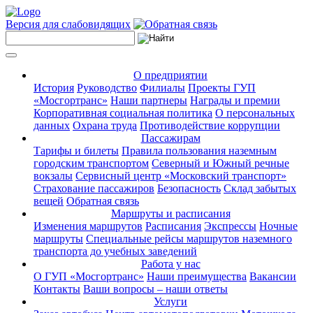
Версия для слабовидящих
О предприятии
История
Руководство
Филиалы
Проекты ГУП
«Мосгортранс»
Наши партнеры
Награды и премии
Корпоративная социальная политика
О персональных
данных
Охрана труда
Противодействие коррупции
Пассажирам
Тарифы и билеты
Правила пользования наземным
городским транспортом
Северный и Южный речные
вокзалы
Сервисный центр «Московский транспорт»
Страхование пассажиров
Безопасность
Склад забытых
вещей
Обратная связь
Маршруты и расписания
Изменения маршрутов
Расписания
Экспрессы
Ночные
маршруты
Специальные рейсы маршрутов наземного
транспорта до учебных заведений
Работа у нас
О ГУП «Мосгортранс»
Наши преимущества
Вакансии
Контакты
Ваши вопросы – наши ответы
Услуги