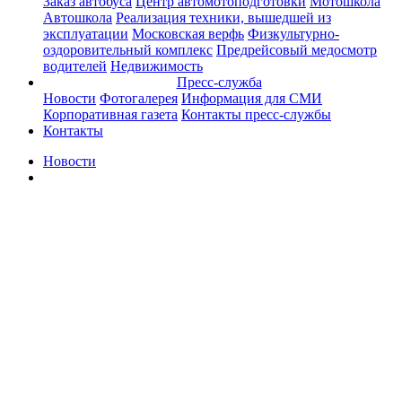
Заказ автобуса
Центр автомотоподготовки
Мотошкола
Автошкола
Реализация техники, вышедшей из
эксплуатации
Московская верфь
Физкультурно-
оздоровительный комплекс
Предрейсовый медосмотр
водителей
Недвижимость
Пресс-служба
Новости
Фотогалерея
Информация для СМИ
Корпоративная газета
Контакты пресс-службы
Контакты
Новости