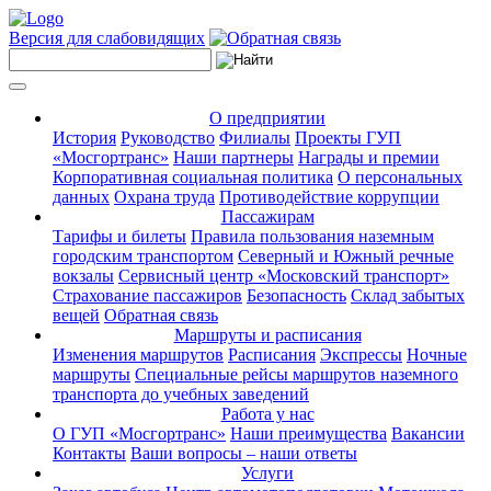
Версия для слабовидящих
О предприятии
История
Руководство
Филиалы
Проекты ГУП
«Мосгортранс»
Наши партнеры
Награды и премии
Корпоративная социальная политика
О персональных
данных
Охрана труда
Противодействие коррупции
Пассажирам
Тарифы и билеты
Правила пользования наземным
городским транспортом
Северный и Южный речные
вокзалы
Сервисный центр «Московский транспорт»
Страхование пассажиров
Безопасность
Склад забытых
вещей
Обратная связь
Маршруты и расписания
Изменения маршрутов
Расписания
Экспрессы
Ночные
маршруты
Специальные рейсы маршрутов наземного
транспорта до учебных заведений
Работа у нас
О ГУП «Мосгортранс»
Наши преимущества
Вакансии
Контакты
Ваши вопросы – наши ответы
Услуги