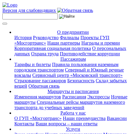
Версия для слабовидящих
О предприятии
История
Руководство
Филиалы
Проекты ГУП
«Мосгортранс»
Наши партнеры
Награды и премии
Корпоративная социальная политика
О персональных
данных
Охрана труда
Противодействие коррупции
Пассажирам
Тарифы и билеты
Правила пользования наземным
городским транспортом
Северный и Южный речные
вокзалы
Сервисный центр «Московский транспорт»
Страхование пассажиров
Безопасность
Склад забытых
вещей
Обратная связь
Маршруты и расписания
Изменения маршрутов
Расписания
Экспрессы
Ночные
маршруты
Специальные рейсы маршрутов наземного
транспорта до учебных заведений
Работа у нас
О ГУП «Мосгортранс»
Наши преимущества
Вакансии
Контакты
Ваши вопросы – наши ответы
Услуги