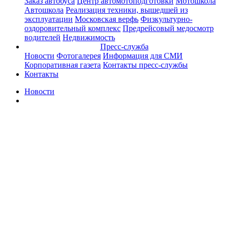
Заказ автобуса
Центр автомотоподготовки
Мотошкола
Автошкола
Реализация техники, вышедшей из
эксплуатации
Московская верфь
Физкультурно-
оздоровительный комплекс
Предрейсовый медосмотр
водителей
Недвижимость
Пресс-служба
Новости
Фотогалерея
Информация для СМИ
Корпоративная газета
Контакты пресс-службы
Контакты
Новости