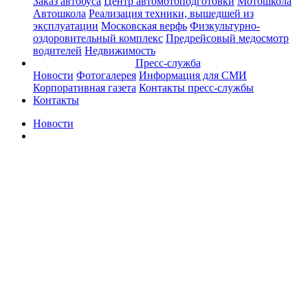
Заказ автобуса
Центр автомотоподготовки
Мотошкола
Автошкола
Реализация техники, вышедшей из
эксплуатации
Московская верфь
Физкультурно-
оздоровительный комплекс
Предрейсовый медосмотр
водителей
Недвижимость
Пресс-служба
Новости
Фотогалерея
Информация для СМИ
Корпоративная газета
Контакты пресс-службы
Контакты
Новости