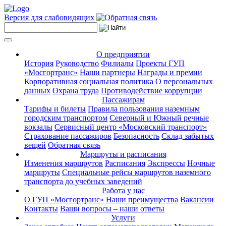
Версия для слабовидящих
О предприятии
История
Руководство
Филиалы
Проекты ГУП
«Мосгортранс»
Наши партнеры
Награды и премии
Корпоративная социальная политика
О персональных
данных
Охрана труда
Противодействие коррупции
Пассажирам
Тарифы и билеты
Правила пользования наземным
городским транспортом
Северный и Южный речные
вокзалы
Сервисный центр «Московский транспорт»
Страхование пассажиров
Безопасность
Склад забытых
вещей
Обратная связь
Маршруты и расписания
Изменения маршрутов
Расписания
Экспрессы
Ночные
маршруты
Специальные рейсы маршрутов наземного
транспорта до учебных заведений
Работа у нас
О ГУП «Мосгортранс»
Наши преимущества
Вакансии
Контакты
Ваши вопросы – наши ответы
Услуги