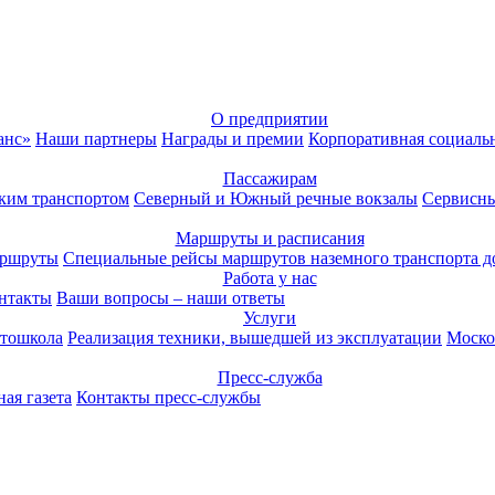
О предприятии
анс»
Наши партнеры
Награды и премии
Корпоративная социаль
Пассажирам
ким транспортом
Северный и Южный речные вокзалы
Сервисны
Маршруты и расписания
аршруты
Специальные рейсы маршрутов наземного транспорта д
Работа у нас
нтакты
Ваши вопросы – наши ответы
Услуги
тошкола
Реализация техники, вышедшей из эксплуатации
Моско
Пресс-служба
ая газета
Контакты пресс-службы