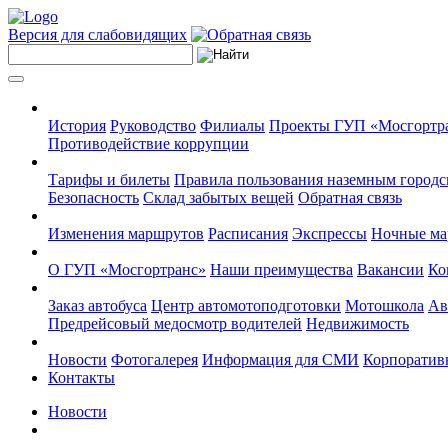
Версия для слабовидящих
История
Руководство
Филиалы
Проекты ГУП «Мосгортр
Противодействие коррупции
Тарифы и билеты
Правила пользования наземным городс
Безопасность
Склад забытых вещей
Обратная связь
Изменения маршрутов
Расписания
Экспрессы
Ночные м
О ГУП «Мосгортранс»
Наши преимущества
Вакансии
Ко
Заказ автобуса
Центр автомотоподготовки
Мотошкола
Ав
Предрейсовый медосмотр водителей
Недвижимость
Новости
Фотогалерея
Информация для СМИ
Корпоративн
Контакты
Новости