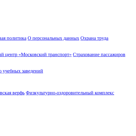
ная политика
О персональных данных
Охрана труда
й центр «Московский транспорт»
Страхование пассажиров
о учебных заведений
вская верфь
Физкультурно-оздоровительный комплекс