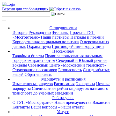
Версия для слабовидящих
О предприятии
История
Руководство
Филиалы
Проекты ГУП
«Мосгортранс»
Наши партнеры
Награды и премии
Корпоративная социальная политика
О персональных
данных
Охрана труда
Противодействие коррупции
Пассажирам
Тарифы и билеты
Правила пользования наземным
городским транспортом
Северный и Южный речные
вокзалы
Сервисный центр «Московский транспорт»
Страхование пассажиров
Безопасность
Склад забытых
вещей
Обратная связь
Маршруты и расписания
Изменения маршрутов
Расписания
Экспрессы
Ночные
маршруты
Специальные рейсы маршрутов наземного
транспорта до учебных заведений
Работа у нас
О ГУП «Мосгортранс»
Наши преимущества
Вакансии
Контакты
Ваши вопросы – наши ответы
Услуги