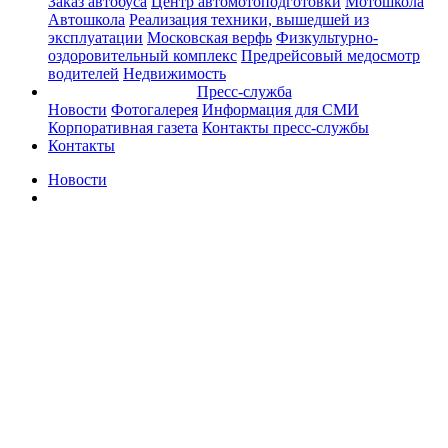
Заказ автобуса
Центр автомотоподготовки
Мотошкола
Автошкола
Реализация техники, вышедшей из
эксплуатации
Московская верфь
Физкультурно-
оздоровительный комплекс
Предрейсовый медосмотр
водителей
Недвижимость
Пресс-служба
Новости
Фотогалерея
Информация для СМИ
Корпоративная газета
Контакты пресс-службы
Контакты
Новости