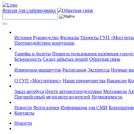
Версия для слабовидящих
История
Руководство
Филиалы
Проекты ГУП «Мосгортр
Противодействие коррупции
Тарифы и билеты
Правила пользования наземным городс
Безопасность
Склад забытых вещей
Обратная связь
Изменения маршрутов
Расписания
Экспрессы
Ночные м
О ГУП «Мосгортранс»
Наши преимущества
Вакансии
Ко
Заказ автобуса
Центр автомотоподготовки
Мотошкола
Ав
Предрейсовый медосмотр водителей
Недвижимость
Новости
Фотогалерея
Информация для СМИ
Корпоративн
Контакты
Новости