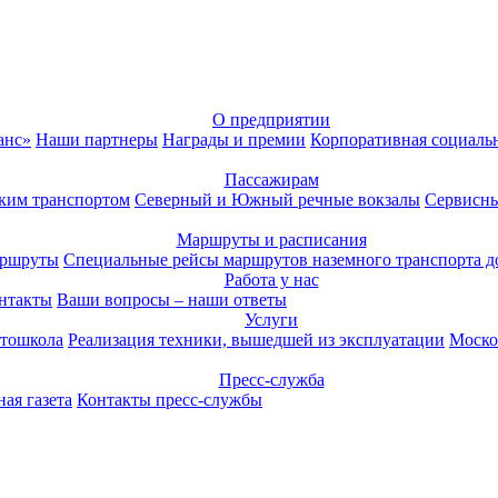
О предприятии
анс»
Наши партнеры
Награды и премии
Корпоративная социаль
Пассажирам
ким транспортом
Северный и Южный речные вокзалы
Сервисны
Маршруты и расписания
аршруты
Специальные рейсы маршрутов наземного транспорта д
Работа у нас
нтакты
Ваши вопросы – наши ответы
Услуги
тошкола
Реализация техники, вышедшей из эксплуатации
Моско
Пресс-служба
ая газета
Контакты пресс-службы