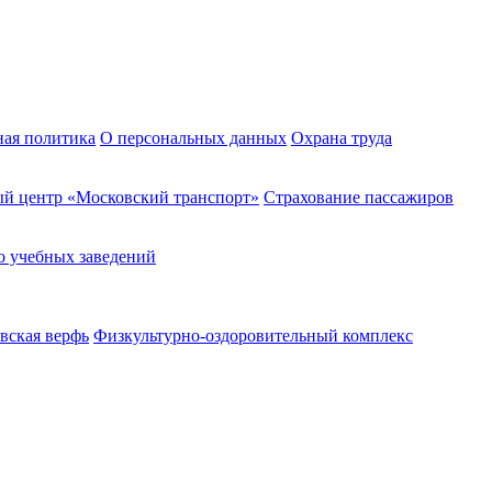
ная политика
О персональных данных
Охрана труда
й центр «Московский транспорт»
Страхование пассажиров
о учебных заведений
вская верфь
Физкультурно-оздоровительный комплекс