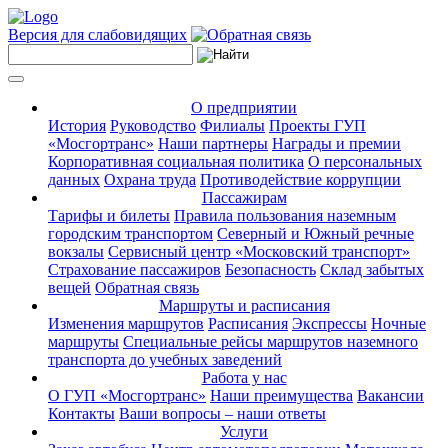
Версия для слабовидящих
О предприятии
История
Руководство
Филиалы
Проекты ГУП
«Мосгортранс»
Наши партнеры
Награды и премии
Корпоративная социальная политика
О персональных
данных
Охрана труда
Противодействие коррупции
Пассажирам
Тарифы и билеты
Правила пользования наземным
городским транспортом
Северный и Южный речные
вокзалы
Сервисный центр «Московский транспорт»
Страхование пассажиров
Безопасность
Склад забытых
вещей
Обратная связь
Маршруты и расписания
Изменения маршрутов
Расписания
Экспрессы
Ночные
маршруты
Специальные рейсы маршрутов наземного
транспорта до учебных заведений
Работа у нас
О ГУП «Мосгортранс»
Наши преимущества
Вакансии
Контакты
Ваши вопросы – наши ответы
Услуги