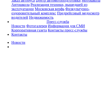
Заказ автобуса
Центр автомотоподготовки
Мотошкола
Автошкола
Реализация техники, вышедшей из
эксплуатации
Московская верфь
Физкультурно-
оздоровительный комплекс
Предрейсовый медосмотр
водителей
Недвижимость
Пресс-служба
Новости
Фотогалерея
Информация для СМИ
Корпоративная газета
Контакты пресс-службы
Контакты
Новости