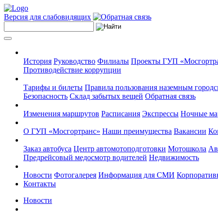
Версия для слабовидящих
История
Руководство
Филиалы
Проекты ГУП «Мосгортр
Противодействие коррупции
Тарифы и билеты
Правила пользования наземным городс
Безопасность
Склад забытых вещей
Обратная связь
Изменения маршрутов
Расписания
Экспрессы
Ночные м
О ГУП «Мосгортранс»
Наши преимущества
Вакансии
Ко
Заказ автобуса
Центр автомотоподготовки
Мотошкола
Ав
Предрейсовый медосмотр водителей
Недвижимость
Новости
Фотогалерея
Информация для СМИ
Корпоративн
Контакты
Новости