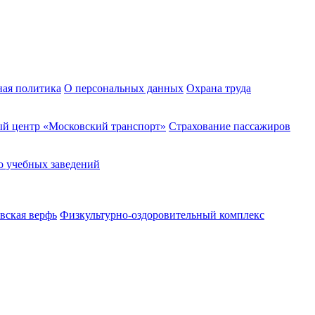
ная политика
О персональных данных
Охрана труда
й центр «Московский транспорт»
Страхование пассажиров
о учебных заведений
вская верфь
Физкультурно-оздоровительный комплекс