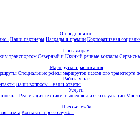
О предприятии
анс»
Наши партнеры
Награды и премии
Корпоративная социаль
Пассажирам
ким транспортом
Северный и Южный речные вокзалы
Сервисны
Маршруты и расписания
аршруты
Специальные рейсы маршрутов наземного транспорта д
Работа у нас
нтакты
Ваши вопросы – наши ответы
Услуги
тошкола
Реализация техники, вышедшей из эксплуатации
Моско
Пресс-служба
ая газета
Контакты пресс-службы