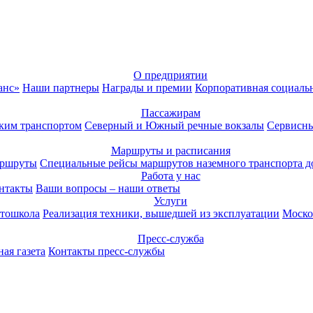
О предприятии
анс»
Наши партнеры
Награды и премии
Корпоративная социаль
Пассажирам
ким транспортом
Северный и Южный речные вокзалы
Сервисны
Маршруты и расписания
аршруты
Специальные рейсы маршрутов наземного транспорта д
Работа у нас
нтакты
Ваши вопросы – наши ответы
Услуги
тошкола
Реализация техники, вышедшей из эксплуатации
Моско
Пресс-служба
ая газета
Контакты пресс-службы