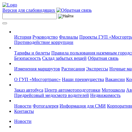
Версия для слабовидящих
История
Руководство
Филиалы
Проекты ГУП «Мосгортр
Противодействие коррупции
Тарифы и билеты
Правила пользования наземным городс
Безопасность
Склад забытых вещей
Обратная связь
Изменения маршрутов
Расписания
Экспрессы
Ночные м
О ГУП «Мосгортранс»
Наши преимущества
Вакансии
Ко
Заказ автобуса
Центр автомотоподготовки
Мотошкола
Ав
Предрейсовый медосмотр водителей
Недвижимость
Новости
Фотогалерея
Информация для СМИ
Корпоративн
Контакты
Новости