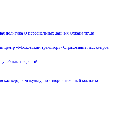
ная политика
О персональных данных
Охрана труда
й центр «Московский транспорт»
Страхование пассажиров
о учебных заведений
вская верфь
Физкультурно-оздоровительный комплекс