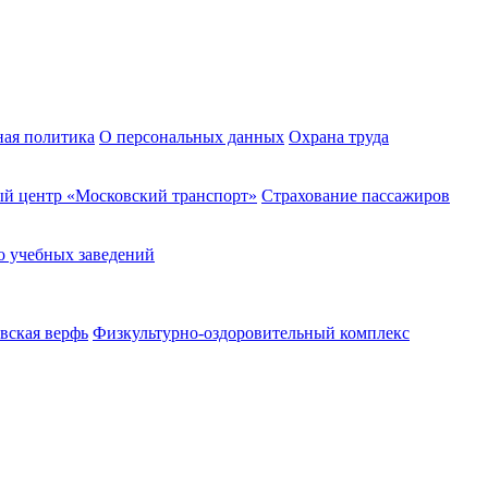
ная политика
О персональных данных
Охрана труда
й центр «Московский транспорт»
Страхование пассажиров
о учебных заведений
вская верфь
Физкультурно-оздоровительный комплекс