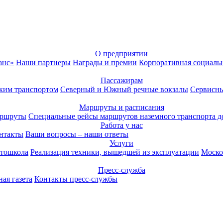
О предприятии
анс»
Наши партнеры
Награды и премии
Корпоративная социаль
Пассажирам
ким транспортом
Северный и Южный речные вокзалы
Сервисны
Маршруты и расписания
аршруты
Специальные рейсы маршрутов наземного транспорта д
Работа у нас
нтакты
Ваши вопросы – наши ответы
Услуги
тошкола
Реализация техники, вышедшей из эксплуатации
Моско
Пресс-служба
ая газета
Контакты пресс-службы