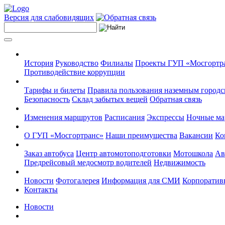
Версия для слабовидящих
История
Руководство
Филиалы
Проекты ГУП «Мосгортр
Противодействие коррупции
Тарифы и билеты
Правила пользования наземным городс
Безопасность
Склад забытых вещей
Обратная связь
Изменения маршрутов
Расписания
Экспрессы
Ночные м
О ГУП «Мосгортранс»
Наши преимущества
Вакансии
Ко
Заказ автобуса
Центр автомотоподготовки
Мотошкола
Ав
Предрейсовый медосмотр водителей
Недвижимость
Новости
Фотогалерея
Информация для СМИ
Корпоративн
Контакты
Новости