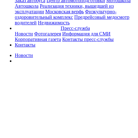
Заказ автобуса
Центр автомотоподготовки
Мотошкола
Автошкола
Реализация техники, вышедшей из
эксплуатации
Московская верфь
Физкультурно-
оздоровительный комплекс
Предрейсовый медосмотр
водителей
Недвижимость
Пресс-служба
Новости
Фотогалерея
Информация для СМИ
Корпоративная газета
Контакты пресс-службы
Контакты
Новости