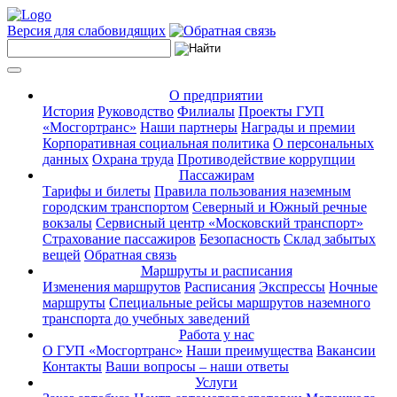
Версия для слабовидящих
О предприятии
История
Руководство
Филиалы
Проекты ГУП
«Мосгортранс»
Наши партнеры
Награды и премии
Корпоративная социальная политика
О персональных
данных
Охрана труда
Противодействие коррупции
Пассажирам
Тарифы и билеты
Правила пользования наземным
городским транспортом
Северный и Южный речные
вокзалы
Сервисный центр «Московский транспорт»
Страхование пассажиров
Безопасность
Склад забытых
вещей
Обратная связь
Маршруты и расписания
Изменения маршрутов
Расписания
Экспрессы
Ночные
маршруты
Специальные рейсы маршрутов наземного
транспорта до учебных заведений
Работа у нас
О ГУП «Мосгортранс»
Наши преимущества
Вакансии
Контакты
Ваши вопросы – наши ответы
Услуги