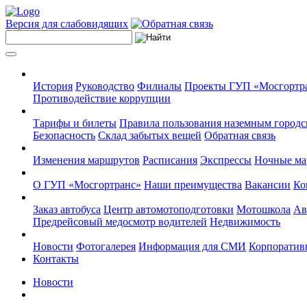
Версия для слабовидящих
История
Руководство
Филиалы
Проекты ГУП «Мосгортр
Противодействие коррупции
Тарифы и билеты
Правила пользования наземным городс
Безопасность
Склад забытых вещей
Обратная связь
Изменения маршрутов
Расписания
Экспрессы
Ночные м
О ГУП «Мосгортранс»
Наши преимущества
Вакансии
Ко
Заказ автобуса
Центр автомотоподготовки
Мотошкола
Ав
Предрейсовый медосмотр водителей
Недвижимость
Новости
Фотогалерея
Информация для СМИ
Корпоративн
Контакты
Новости