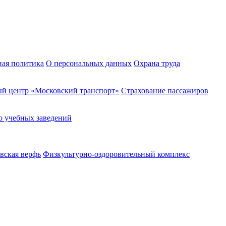
ная политика
О персональных данных
Охрана труда
й центр «Московский транспорт»
Страхование пассажиров
о учебных заведений
вская верфь
Физкультурно-оздоровительный комплекс