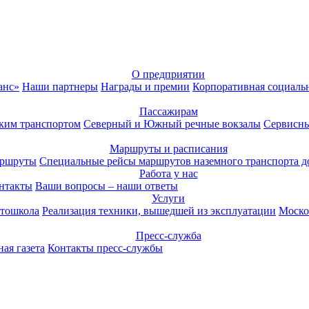
О предприятии
анс»
Наши партнеры
Награды и премии
Корпоративная социаль
Пассажирам
ким транспортом
Северный и Южный речные вокзалы
Сервисны
Маршруты и расписания
аршруты
Специальные рейсы маршрутов наземного транспорта д
Работа у нас
нтакты
Ваши вопросы – наши ответы
Услуги
тошкола
Реализация техники, вышедшей из эксплуатации
Моско
Пресс-служба
ая газета
Контакты пресс-службы