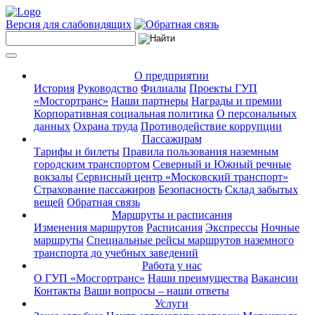
Версия для слабовидящих
О предприятии
История
Руководство
Филиалы
Проекты ГУП
«Мосгортранс»
Наши партнеры
Награды и премии
Корпоративная социальная политика
О персональных
данных
Охрана труда
Противодействие коррупции
Пассажирам
Тарифы и билеты
Правила пользования наземным
городским транспортом
Северный и Южный речные
вокзалы
Сервисный центр «Московский транспорт»
Страхование пассажиров
Безопасность
Склад забытых
вещей
Обратная связь
Маршруты и расписания
Изменения маршрутов
Расписания
Экспрессы
Ночные
маршруты
Специальные рейсы маршрутов наземного
транспорта до учебных заведений
Работа у нас
О ГУП «Мосгортранс»
Наши преимущества
Вакансии
Контакты
Ваши вопросы – наши ответы
Услуги