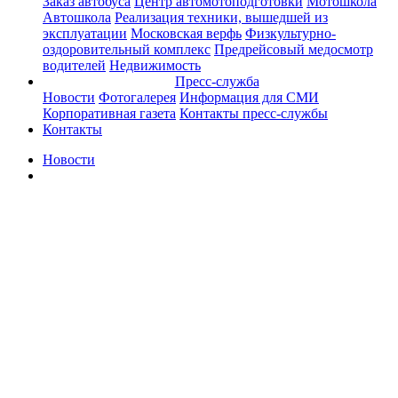
Заказ автобуса
Центр автомотоподготовки
Мотошкола
Автошкола
Реализация техники, вышедшей из
эксплуатации
Московская верфь
Физкультурно-
оздоровительный комплекс
Предрейсовый медосмотр
водителей
Недвижимость
Пресс-служба
Новости
Фотогалерея
Информация для СМИ
Корпоративная газета
Контакты пресс-службы
Контакты
Новости