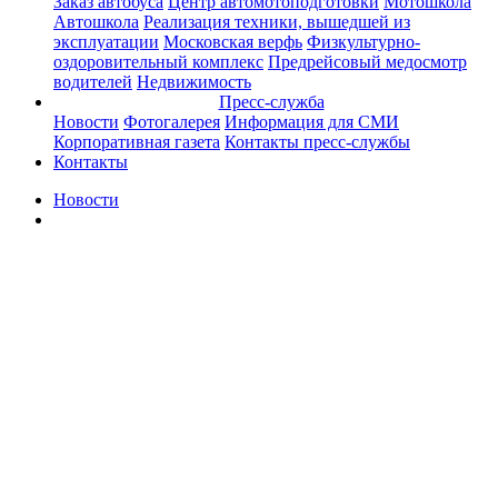
Заказ автобуса
Центр автомотоподготовки
Мотошкола
Автошкола
Реализация техники, вышедшей из
эксплуатации
Московская верфь
Физкультурно-
оздоровительный комплекс
Предрейсовый медосмотр
водителей
Недвижимость
Пресс-служба
Новости
Фотогалерея
Информация для СМИ
Корпоративная газета
Контакты пресс-службы
Контакты
Новости