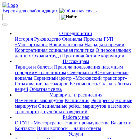
Версия для слабовидящих
О предприятии
История
Руководство
Филиалы
Проекты ГУП
«Мосгортранс»
Наши партнеры
Награды и премии
Корпоративная социальная политика
О персональных
данных
Охрана труда
Противодействие коррупции
Пассажирам
Тарифы и билеты
Правила пользования наземным
городским транспортом
Северный и Южный речные
вокзалы
Сервисный центр «Московский транспорт»
Страхование пассажиров
Безопасность
Склад забытых
вещей
Обратная связь
Маршруты и расписания
Изменения маршрутов
Расписания
Экспрессы
Ночные
маршруты
Специальные рейсы маршрутов наземного
транспорта до учебных заведений
Работа у нас
О ГУП «Мосгортранс»
Наши преимущества
Вакансии
Контакты
Ваши вопросы – наши ответы
Услуги