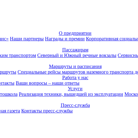
О предприятии
анс»
Наши партнеры
Награды и премии
Корпоративная социаль
Пассажирам
ким транспортом
Северный и Южный речные вокзалы
Сервисны
Маршруты и расписания
аршруты
Специальные рейсы маршрутов наземного транспорта д
Работа у нас
нтакты
Ваши вопросы – наши ответы
Услуги
тошкола
Реализация техники, вышедшей из эксплуатации
Моско
Пресс-служба
ая газета
Контакты пресс-службы