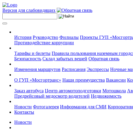
Версия для слабовидящих
История
Руководство
Филиалы
Проекты ГУП «Мосгортр
Противодействие коррупции
Тарифы и билеты
Правила пользования наземным городс
Безопасность
Склад забытых вещей
Обратная связь
Изменения маршрутов
Расписания
Экспрессы
Ночные м
О ГУП «Мосгортранс»
Наши преимущества
Вакансии
Ко
Заказ автобуса
Центр автомотоподготовки
Мотошкола
Ав
Предрейсовый медосмотр водителей
Недвижимость
Новости
Фотогалерея
Информация для СМИ
Корпоративн
Контакты
Новости