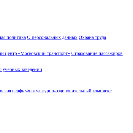
ная политика
О персональных данных
Охрана труда
й центр «Московский транспорт»
Страхование пассажиров
о учебных заведений
вская верфь
Физкультурно-оздоровительный комплекс