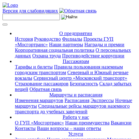
Версия для слабовидящих
О предприятии
История
Руководство
Филиалы
Проекты ГУП
«Мосгортранс»
Наши партнеры
Награды и премии
Корпоративная социальная политика
О персональных
данных
Охрана труда
Противодействие коррупции
Пассажирам
Тарифы и билеты
Правила пользования наземным
городским транспортом
Северный и Южный речные
вокзалы
Сервисный центр «Московский транспорт»
Страхование пассажиров
Безопасность
Склад забытых
вещей
Обратная связь
Маршруты и расписания
Изменения маршрутов
Расписания
Экспрессы
Ночные
маршруты
Специальные рейсы маршрутов наземного
транспорта до учебных заведений
Работа у нас
О ГУП «Мосгортранс»
Наши преимущества
Вакансии
Контакты
Ваши вопросы – наши ответы
Услуги