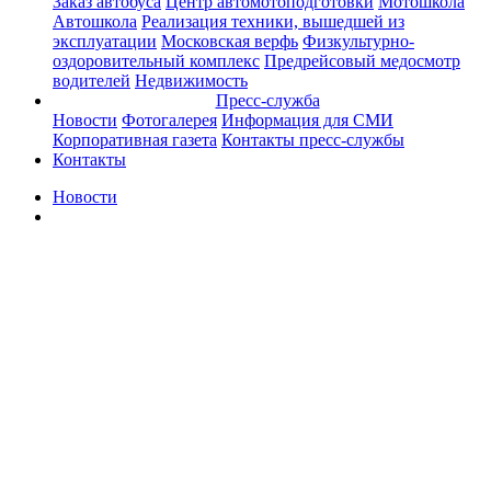
Заказ автобуса
Центр автомотоподготовки
Мотошкола
Автошкола
Реализация техники, вышедшей из
эксплуатации
Московская верфь
Физкультурно-
оздоровительный комплекс
Предрейсовый медосмотр
водителей
Недвижимость
Пресс-служба
Новости
Фотогалерея
Информация для СМИ
Корпоративная газета
Контакты пресс-службы
Контакты
Новости