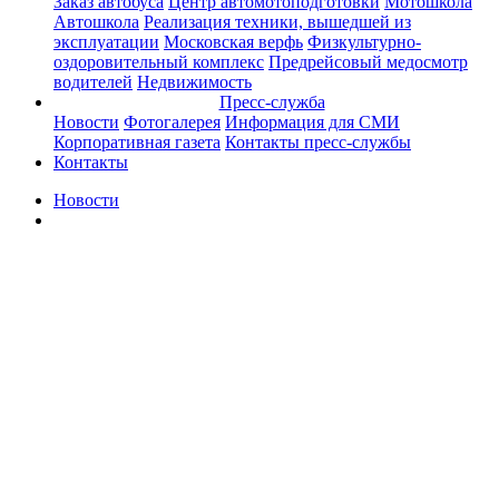
Заказ автобуса
Центр автомотоподготовки
Мотошкола
Автошкола
Реализация техники, вышедшей из
эксплуатации
Московская верфь
Физкультурно-
оздоровительный комплекс
Предрейсовый медосмотр
водителей
Недвижимость
Пресс-служба
Новости
Фотогалерея
Информация для СМИ
Корпоративная газета
Контакты пресс-службы
Контакты
Новости