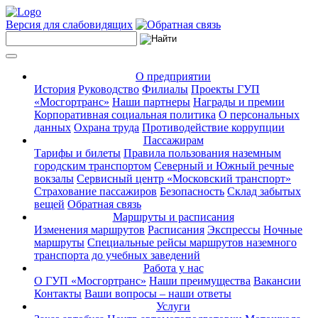
Версия для слабовидящих
О предприятии
История
Руководство
Филиалы
Проекты ГУП
«Мосгортранс»
Наши партнеры
Награды и премии
Корпоративная социальная политика
О персональных
данных
Охрана труда
Противодействие коррупции
Пассажирам
Тарифы и билеты
Правила пользования наземным
городским транспортом
Северный и Южный речные
вокзалы
Сервисный центр «Московский транспорт»
Страхование пассажиров
Безопасность
Склад забытых
вещей
Обратная связь
Маршруты и расписания
Изменения маршрутов
Расписания
Экспрессы
Ночные
маршруты
Специальные рейсы маршрутов наземного
транспорта до учебных заведений
Работа у нас
О ГУП «Мосгортранс»
Наши преимущества
Вакансии
Контакты
Ваши вопросы – наши ответы
Услуги