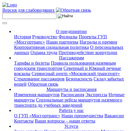
Версия для слабовидящих
О предприятии
История
Руководство
Филиалы
Проекты ГУП
«Мосгортранс»
Наши партнеры
Награды и премии
Корпоративная социальная политика
О персональных
данных
Охрана труда
Противодействие коррупции
Пассажирам
Тарифы и билеты
Правила пользования наземным
городским транспортом
Северный и Южный речные
вокзалы
Сервисный центр «Московский транспорт»
Страхование пассажиров
Безопасность
Склад забытых
вещей
Обратная связь
Маршруты и расписания
Изменения маршрутов
Расписания
Экспрессы
Ночные
маршруты
Специальные рейсы маршрутов наземного
транспорта до учебных заведений
Работа у нас
О ГУП «Мосгортранс»
Наши преимущества
Вакансии
Контакты
Ваши вопросы – наши ответы
Услуги