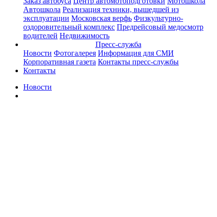
Заказ автобуса
Центр автомотоподготовки
Мотошкола
Автошкола
Реализация техники, вышедшей из
эксплуатации
Московская верфь
Физкультурно-
оздоровительный комплекс
Предрейсовый медосмотр
водителей
Недвижимость
Пресс-служба
Новости
Фотогалерея
Информация для СМИ
Корпоративная газета
Контакты пресс-службы
Контакты
Новости