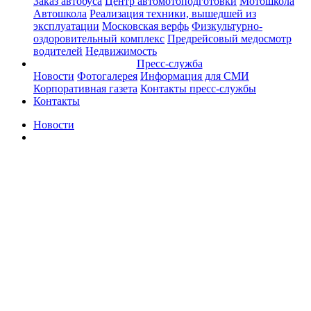
Заказ автобуса
Центр автомотоподготовки
Мотошкола
Автошкола
Реализация техники, вышедшей из
эксплуатации
Московская верфь
Физкультурно-
оздоровительный комплекс
Предрейсовый медосмотр
водителей
Недвижимость
Пресс-служба
Новости
Фотогалерея
Информация для СМИ
Корпоративная газета
Контакты пресс-службы
Контакты
Новости