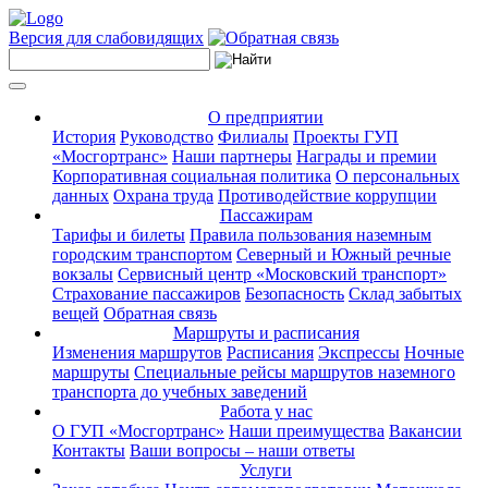
Версия для слабовидящих
О предприятии
История
Руководство
Филиалы
Проекты ГУП
«Мосгортранс»
Наши партнеры
Награды и премии
Корпоративная социальная политика
О персональных
данных
Охрана труда
Противодействие коррупции
Пассажирам
Тарифы и билеты
Правила пользования наземным
городским транспортом
Северный и Южный речные
вокзалы
Сервисный центр «Московский транспорт»
Страхование пассажиров
Безопасность
Склад забытых
вещей
Обратная связь
Маршруты и расписания
Изменения маршрутов
Расписания
Экспрессы
Ночные
маршруты
Специальные рейсы маршрутов наземного
транспорта до учебных заведений
Работа у нас
О ГУП «Мосгортранс»
Наши преимущества
Вакансии
Контакты
Ваши вопросы – наши ответы
Услуги