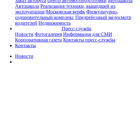
Заказ автобуса
Центр автомотоподготовки
Мотошкола
Автошкола
Реализация техники, вышедшей из
эксплуатации
Московская верфь
Физкультурно-
оздоровительный комплекс
Предрейсовый медосмотр
водителей
Недвижимость
Пресс-служба
Новости
Фотогалерея
Информация для СМИ
Корпоративная газета
Контакты пресс-службы
Контакты
Новости