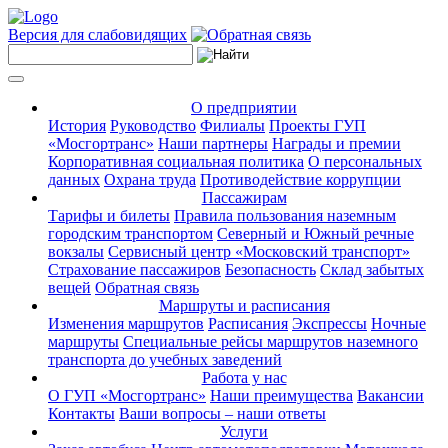
Версия для слабовидящих
О предприятии
История
Руководство
Филиалы
Проекты ГУП
«Мосгортранс»
Наши партнеры
Награды и премии
Корпоративная социальная политика
О персональных
данных
Охрана труда
Противодействие коррупции
Пассажирам
Тарифы и билеты
Правила пользования наземным
городским транспортом
Северный и Южный речные
вокзалы
Сервисный центр «Московский транспорт»
Страхование пассажиров
Безопасность
Склад забытых
вещей
Обратная связь
Маршруты и расписания
Изменения маршрутов
Расписания
Экспрессы
Ночные
маршруты
Специальные рейсы маршрутов наземного
транспорта до учебных заведений
Работа у нас
О ГУП «Мосгортранс»
Наши преимущества
Вакансии
Контакты
Ваши вопросы – наши ответы
Услуги