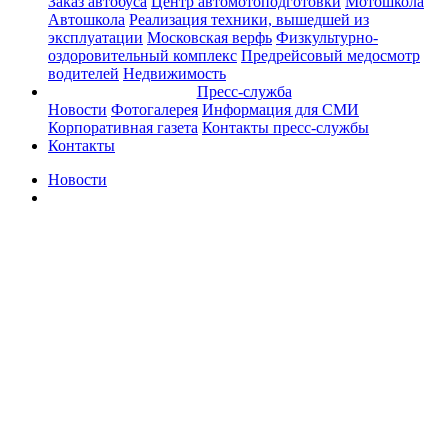
Заказ автобуса
Центр автомотоподготовки
Мотошкола
Автошкола
Реализация техники, вышедшей из
эксплуатации
Московская верфь
Физкультурно-
оздоровительный комплекс
Предрейсовый медосмотр
водителей
Недвижимость
Пресс-служба
Новости
Фотогалерея
Информация для СМИ
Корпоративная газета
Контакты пресс-службы
Контакты
Новости