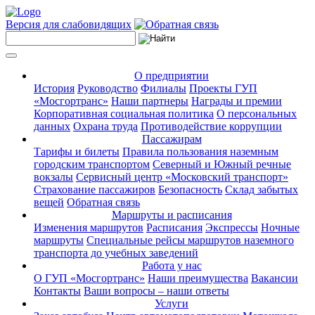
Версия для слабовидящих
О предприятии
История
Руководство
Филиалы
Проекты ГУП
«Мосгортранс»
Наши партнеры
Награды и премии
Корпоративная социальная политика
О персональных
данных
Охрана труда
Противодействие коррупции
Пассажирам
Тарифы и билеты
Правила пользования наземным
городским транспортом
Северный и Южный речные
вокзалы
Сервисный центр «Московский транспорт»
Страхование пассажиров
Безопасность
Склад забытых
вещей
Обратная связь
Маршруты и расписания
Изменения маршрутов
Расписания
Экспрессы
Ночные
маршруты
Специальные рейсы маршрутов наземного
транспорта до учебных заведений
Работа у нас
О ГУП «Мосгортранс»
Наши преимущества
Вакансии
Контакты
Ваши вопросы – наши ответы
Услуги