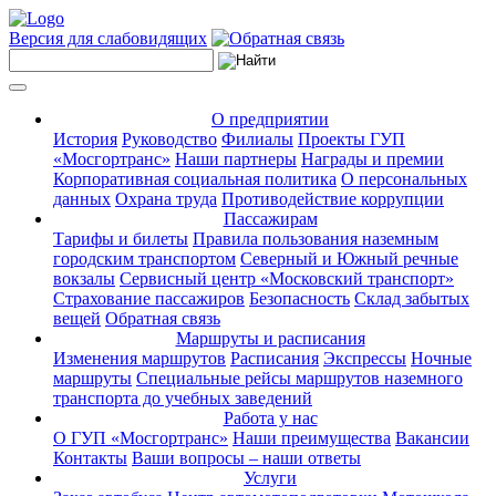
Версия для слабовидящих
О предприятии
История
Руководство
Филиалы
Проекты ГУП
«Мосгортранс»
Наши партнеры
Награды и премии
Корпоративная социальная политика
О персональных
данных
Охрана труда
Противодействие коррупции
Пассажирам
Тарифы и билеты
Правила пользования наземным
городским транспортом
Северный и Южный речные
вокзалы
Сервисный центр «Московский транспорт»
Страхование пассажиров
Безопасность
Склад забытых
вещей
Обратная связь
Маршруты и расписания
Изменения маршрутов
Расписания
Экспрессы
Ночные
маршруты
Специальные рейсы маршрутов наземного
транспорта до учебных заведений
Работа у нас
О ГУП «Мосгортранс»
Наши преимущества
Вакансии
Контакты
Ваши вопросы – наши ответы
Услуги