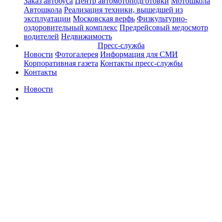
Заказ автобуса
Центр автомотоподготовки
Мотошкола
Автошкола
Реализация техники, вышедшей из
эксплуатации
Московская верфь
Физкультурно-
оздоровительный комплекс
Предрейсовый медосмотр
водителей
Недвижимость
Пресс-служба
Новости
Фотогалерея
Информация для СМИ
Корпоративная газета
Контакты пресс-службы
Контакты
Новости