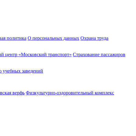
ная политика
О персональных данных
Охрана труда
й центр «Московский транспорт»
Страхование пассажиров
о учебных заведений
вская верфь
Физкультурно-оздоровительный комплекс