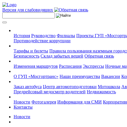
Версия для слабовидящих
История
Руководство
Филиалы
Проекты ГУП «Мосгортр
Противодействие коррупции
Тарифы и билеты
Правила пользования наземным городс
Безопасность
Склад забытых вещей
Обратная связь
Изменения маршрутов
Расписания
Экспрессы
Ночные м
О ГУП «Мосгортранс»
Наши преимущества
Вакансии
Ко
Заказ автобуса
Центр автомотоподготовки
Мотошкола
Ав
Предрейсовый медосмотр водителей
Недвижимость
Новости
Фотогалерея
Информация для СМИ
Корпоративн
Контакты
Новости