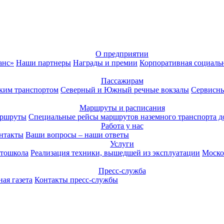
О предприятии
анс»
Наши партнеры
Награды и премии
Корпоративная социаль
Пассажирам
ким транспортом
Северный и Южный речные вокзалы
Сервисны
Маршруты и расписания
аршруты
Специальные рейсы маршрутов наземного транспорта д
Работа у нас
нтакты
Ваши вопросы – наши ответы
Услуги
тошкола
Реализация техники, вышедшей из эксплуатации
Моско
Пресс-служба
ая газета
Контакты пресс-службы