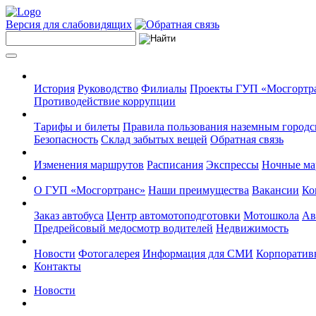
Версия для слабовидящих
История
Руководство
Филиалы
Проекты ГУП «Мосгортр
Противодействие коррупции
Тарифы и билеты
Правила пользования наземным городс
Безопасность
Склад забытых вещей
Обратная связь
Изменения маршрутов
Расписания
Экспрессы
Ночные м
О ГУП «Мосгортранс»
Наши преимущества
Вакансии
Ко
Заказ автобуса
Центр автомотоподготовки
Мотошкола
Ав
Предрейсовый медосмотр водителей
Недвижимость
Новости
Фотогалерея
Информация для СМИ
Корпоративн
Контакты
Новости