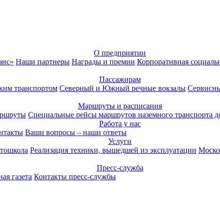
О предприятии
анс»
Наши партнеры
Награды и премии
Корпоративная социаль
Пассажирам
ким транспортом
Северный и Южный речные вокзалы
Сервисны
Маршруты и расписания
аршруты
Специальные рейсы маршрутов наземного транспорта д
Работа у нас
нтакты
Ваши вопросы – наши ответы
Услуги
тошкола
Реализация техники, вышедшей из эксплуатации
Моско
Пресс-служба
ая газета
Контакты пресс-службы