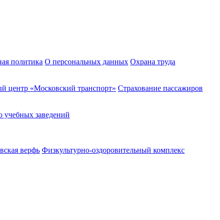
ная политика
О персональных данных
Охрана труда
й центр «Московский транспорт»
Страхование пассажиров
о учебных заведений
вская верфь
Физкультурно-оздоровительный комплекс