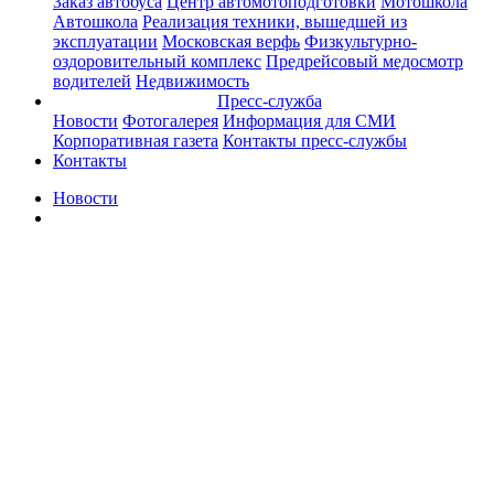
Заказ автобуса
Центр автомотоподготовки
Мотошкола
Автошкола
Реализация техники, вышедшей из
эксплуатации
Московская верфь
Физкультурно-
оздоровительный комплекс
Предрейсовый медосмотр
водителей
Недвижимость
Пресс-служба
Новости
Фотогалерея
Информация для СМИ
Корпоративная газета
Контакты пресс-службы
Контакты
Новости