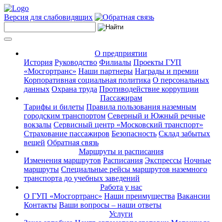
Версия для слабовидящих
О предприятии
История
Руководство
Филиалы
Проекты ГУП
«Мосгортранс»
Наши партнеры
Награды и премии
Корпоративная социальная политика
О персональных
данных
Охрана труда
Противодействие коррупции
Пассажирам
Тарифы и билеты
Правила пользования наземным
городским транспортом
Северный и Южный речные
вокзалы
Сервисный центр «Московский транспорт»
Страхование пассажиров
Безопасность
Склад забытых
вещей
Обратная связь
Маршруты и расписания
Изменения маршрутов
Расписания
Экспрессы
Ночные
маршруты
Специальные рейсы маршрутов наземного
транспорта до учебных заведений
Работа у нас
О ГУП «Мосгортранс»
Наши преимущества
Вакансии
Контакты
Ваши вопросы – наши ответы
Услуги