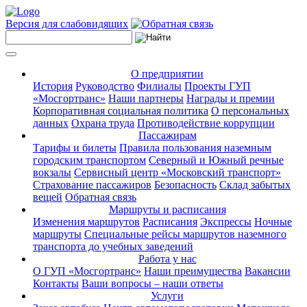
Версия для слабовидящих
О предприятии
История
Руководство
Филиалы
Проекты ГУП
«Мосгортранс»
Наши партнеры
Награды и премии
Корпоративная социальная политика
О персональных
данных
Охрана труда
Противодействие коррупции
Пассажирам
Тарифы и билеты
Правила пользования наземным
городским транспортом
Северный и Южный речные
вокзалы
Сервисный центр «Московский транспорт»
Страхование пассажиров
Безопасность
Склад забытых
вещей
Обратная связь
Маршруты и расписания
Изменения маршрутов
Расписания
Экспрессы
Ночные
маршруты
Специальные рейсы маршрутов наземного
транспорта до учебных заведений
Работа у нас
О ГУП «Мосгортранс»
Наши преимущества
Вакансии
Контакты
Ваши вопросы – наши ответы
Услуги