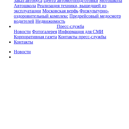
Заказ автобуса
Центр автомотоподготовки
Мотошкола
Автошкола
Реализация техники, вышедшей из
эксплуатации
Московская верфь
Физкультурно-
оздоровительный комплекс
Предрейсовый медосмотр
водителей
Недвижимость
Пресс-служба
Новости
Фотогалерея
Информация для СМИ
Корпоративная газета
Контакты пресс-службы
Контакты
Новости