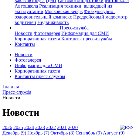
Заказ автобуса
Центр автомотоподготовки
Мотошкола
Автошкола
Реализация техники, вышедшей из
эксплуатации
Московская верфь
Физкультурно-
оздоровительный комплекс
Предрейсовый медосмотр
водителей
Недвижимость
Пресс-служба
Новости
Фотогалерея
Информация для СМИ
Корпоративная газета
Контакты пресс-службы
Контакты
Новости
Фотогалерея
Информация для СМИ
Корпоративная газета
Контакты пресс-службы
Главная
Пресс-служба
Новости
Новости
2026
2025
2024
2023
2022
2021
2020
Декабрь (9)
Ноябрь (7)
Октябрь (8)
Сентябрь (9)
Август (9)