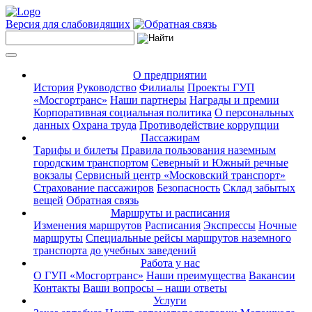
Версия для слабовидящих
О предприятии
История
Руководство
Филиалы
Проекты ГУП
«Мосгортранс»
Наши партнеры
Награды и премии
Корпоративная социальная политика
О персональных
данных
Охрана труда
Противодействие коррупции
Пассажирам
Тарифы и билеты
Правила пользования наземным
городским транспортом
Северный и Южный речные
вокзалы
Сервисный центр «Московский транспорт»
Страхование пассажиров
Безопасность
Склад забытых
вещей
Обратная связь
Маршруты и расписания
Изменения маршрутов
Расписания
Экспрессы
Ночные
маршруты
Специальные рейсы маршрутов наземного
транспорта до учебных заведений
Работа у нас
О ГУП «Мосгортранс»
Наши преимущества
Вакансии
Контакты
Ваши вопросы – наши ответы
Услуги