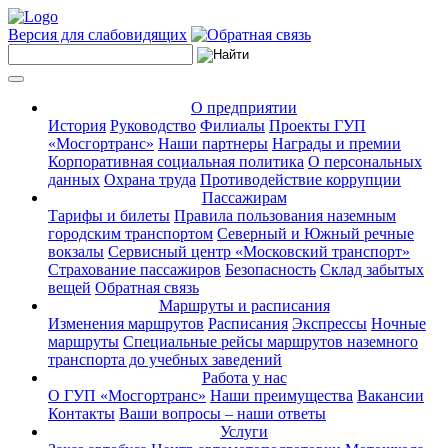
Версия для слабовидящих
О предприятии
История
Руководство
Филиалы
Проекты ГУП
«Мосгортранс»
Наши партнеры
Награды и премии
Корпоративная социальная политика
О персональных
данных
Охрана труда
Противодействие коррупции
Пассажирам
Тарифы и билеты
Правила пользования наземным
городским транспортом
Северный и Южный речные
вокзалы
Сервисный центр «Московский транспорт»
Страхование пассажиров
Безопасность
Склад забытых
вещей
Обратная связь
Маршруты и расписания
Изменения маршрутов
Расписания
Экспрессы
Ночные
маршруты
Специальные рейсы маршрутов наземного
транспорта до учебных заведений
Работа у нас
О ГУП «Мосгортранс»
Наши преимущества
Вакансии
Контакты
Ваши вопросы – наши ответы
Услуги