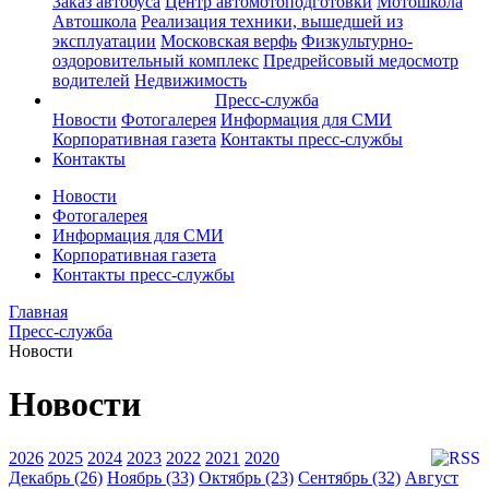
Заказ автобуса
Центр автомотоподготовки
Мотошкола
Автошкола
Реализация техники, вышедшей из
эксплуатации
Московская верфь
Физкультурно-
оздоровительный комплекс
Предрейсовый медосмотр
водителей
Недвижимость
Пресс-служба
Новости
Фотогалерея
Информация для СМИ
Корпоративная газета
Контакты пресс-службы
Контакты
Новости
Фотогалерея
Информация для СМИ
Корпоративная газета
Контакты пресс-службы
Главная
Пресс-служба
Новости
Новости
2026
2025
2024
2023
2022
2021
2020
Декабрь (26)
Ноябрь (33)
Октябрь (23)
Сентябрь (32)
Август